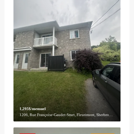
1,295$/mensuel
1206, Rue Françoise-Gaudet-Smet, Fleurimont, Sherbrooke, Estrie, Québec, J1G 2Y4, Canada